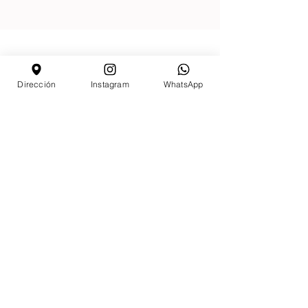
Dirección
Instagram
WhatsApp
Email:
satjivanayoga@gmail.com
Whatsapp
+56 9 68237899
Dirección:
2 Nte. 1174, entre 4 y 5 Ote. Viña del