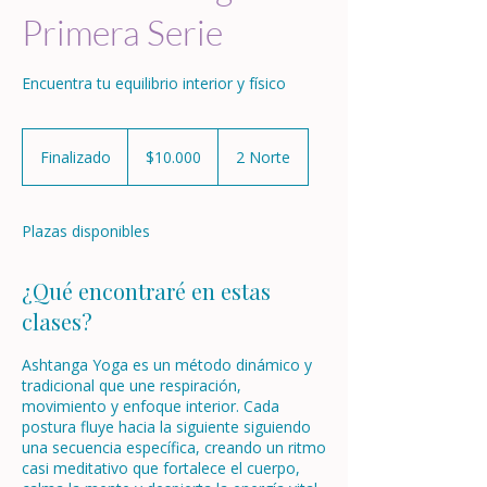
Primera Serie
Encuentra tu equilibrio interior y físico
10.000
pesos
Finalizado
F
$10.000
2 Norte
chilenos
i
n
a
Plazas disponibles
l
i
z
¿Qué encontraré en estas
a
clases?
d
o
Ashtanga Yoga es un método dinámico y
tradicional que une respiración,
movimiento y enfoque interior. Cada
postura fluye hacia la siguiente siguiendo
una secuencia específica, creando un ritmo
casi meditativo que fortalece el cuerpo,